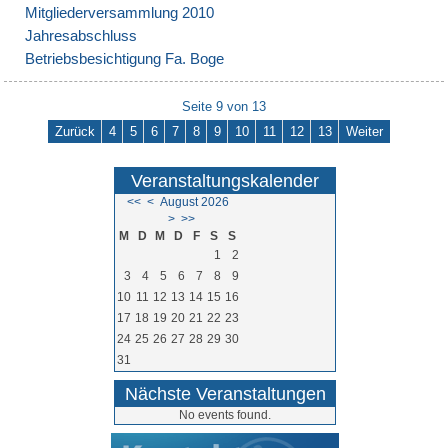
Mitgliederversammlung 2010
Jahresabschluss
Betriebsbesichtigung Fa. Boge
Seite 9 von 13
Zurück
4
5
6
7
8
9
10
11
12
13
Weiter
Veranstaltungskalender
<<
<
August 2026
>
>>
M
D
M
D
F
S
S
1
2
3
4
5
6
7
8
9
10
11
12
13
14
15
16
17
18
19
20
21
22
23
24
25
26
27
28
29
30
31
Nächste Veranstaltungen
No events found.