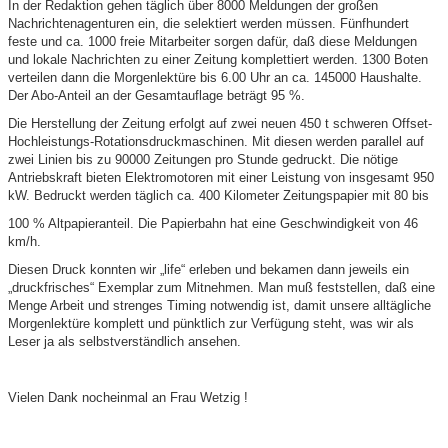
In der Redaktion gehen täglich über 8000 Meldungen der großen
Nachrichtenagenturen ein, die selektiert werden müssen. Fünfhundert
feste und ca. 1000 freie Mitarbeiter sorgen dafür, daß diese Meldungen
und lokale Nachrichten zu einer Zeitung komplettiert werden. 1300 Boten
verteilen dann die Morgenlektüre bis 6.00 Uhr an ca. 145000 Haushalte.
Der Abo-Anteil an der Gesamtauflage beträgt 95 %.
Die Herstellung der Zeitung erfolgt auf zwei neuen 450 t schweren Offset-
Hochleistungs-Rotationsdruckmaschinen. Mit diesen werden parallel auf
zwei Linien bis zu 90000 Zeitungen pro Stunde gedruckt. Die nötige
Antriebskraft bieten Elektromotoren mit einer Leistung von insgesamt 950
kW. Bedruckt werden täglich ca. 400 Kilometer Zeitungspapier mit 80 bis
100 % Altpapieranteil. Die Papierbahn hat eine Geschwindigkeit von 46
km/h.
Diesen Druck konnten wir „life“ erleben und bekamen dann jeweils ein
„druckfrisches“ Exemplar zum Mitnehmen. Man muß feststellen, daß eine
Menge Arbeit und strenges Timing notwendig ist, damit unsere alltägliche
Morgenlektüre komplett und pünktlich zur Verfügung steht, was wir als
Leser ja als selbstverständlich ansehen.
Vielen Dank nocheinmal an Frau Wetzig !