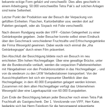
bekannte eckige Form gefalzt und verschweißt. Dies alles geschieht in
einem Arbeitsgang. 50.000 verschweißte Tetra Pak’s auf solchen Anlagen
sind keine Seltenheit.
Letzter Punkt der Produktion war der Besuch der Verpackung von
gefüllten Einheiten. Flaschen, Kartonbehälter usw, werden dort auf
Paletten gestapelt, oder als Sixpack mit Folie verschweißt.
Nach diesem Rundgang wurde den VIFF –Gästen Gelegenheit zu einer
Getränkeprobe gegeben. Jeder Besucher konnte selbst einen Eindruck
über den Geschmack verschiedener Fruchtsäfte und Erfrischungsgetränke
der Firma Wesergold gewinnen. Dabei wurde noch einmal die „riha
Getränkegruppe“ durch einen Film präsentiert.
Den Abschluß der Besichtigung bildete noch ein Besuch im neu
errichteten 30m hohen Hochregallager. Über eine gewaltige Brücke, unter
der die Bundesstraße verläuft, werden die verpackten Palletteneinheiten
mit Hängebahnen von den Produktionsstätten in das Hochregallager ,- und
von da wiederum zu den LKW Verladestationen transportiert. Von der
Aussichtsplattform bot sich ein imposanter Überblick über das
Hochregallager, in dem 40.000 Europaletten gelagert werden können.
Zusammen mit dem alten Hochregallager verfügt das Unternehmen
Wesergold über eine Lagerkapazität von 60.000 Europaletten.
Zum Ende der Besichtigung bekam jeder Besucher noch einen Tetra Pak
Fruchtsaft als Gastgeschenk. Der 1. Vorsitzende von VIFF, Herr Kater,
bedankte sich bei Herrn Feistkorn für die hervorragend präsentierte