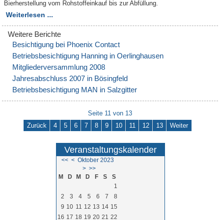
Bierherstellung vom Rohstoffeinkauf bis zur Abfüllung.
Weiterlesen ...
Besichtigung bei Phoenix Contact
Betriebsbesichtigung Hanning in Oerlinghausen
Mitgliederversammlung 2008
Jahresabschluss 2007 in Bösingfeld
Betriebsbesichtigung MAN in Salzgitter
Seite 11 von 13
Zurück
4
5
6
7
8
9
10
11
12
13
Weiter
Veranstaltungskalender
<<
<
Oktober 2023
>
>>
M
D
M
D
F
S
S
1
2
3
4
5
6
7
8
9
10
11
12
13
14
15
16
17
18
19
20
21
22