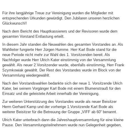
Für ihre langjährige Treue zur Vereinigung wurden die Mitglieder mit
entsprechenden Urkunden gewürdigt. Den Jubilaren unseren herzlichen
Glückwunsch!!
Nach dem Bericht des Hauptkassierers und der Revisoren wurde dem
gesamten Vorstand Entlastung erteilt.
In diesem Jahr standen die Neuwahlen des gesamten Vorstandes an. Als
Wahlleiter fungierte Herr Jürgen Humme. Herr Karl Bode stand für die
neue Periode nicht mehr zur Wahl des 1. Vorsitzenden bereit. Als
Nachfolger wurde Herr Ulrich Kater einstimmig von der Versammlung
gewählt. Als neuer 2.Vorsitzender wurde, ebenfalls einstimmig, Herr Frank
Szymkowiak gewählt. Der Rest des Vorstandes wurde im Block von der
Versammlung wiedergewählt.
Nach den Vorstandswahlen bedankte sich der neue 1. Vorsitzende Ulrich
Kater, bei seinem Vorgänger Karl Bode mit einem Blumenstrauß für den
Einsatz und die geleistete Arbeit innerhalb der Vereinigung.
Zur weiteren Unterstützung des Vorstandes wurde als neuer Beisitzer
Herrn Gerhard Kamp und der vorherige 1.Vorsitzende Karl Bode als
weiterer Beisitzer für die Betreuung der Gruppe „VIFF ab 60“ benannt.
Ulrich Kater unterbrach dann die Jahreshauptversammlung für eine kleine
Pause. Den Versammlungsteilnehmern wurde nun Gelegenheit gegeben,