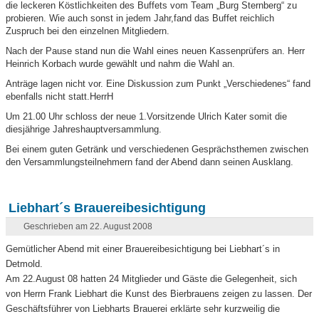
die leckeren Köstlichkeiten des Buffets vom Team „Burg Sternberg“ zu
probieren. Wie auch sonst in jedem Jahr,fand das Buffet reichlich
Zuspruch bei den einzelnen Mitgliedern.
Nach der Pause stand nun die Wahl eines neuen Kassenprüfers an. Herr
Heinrich Korbach wurde gewählt und nahm die Wahl an.
Anträge lagen nicht vor. Eine Diskussion zum Punkt „Verschiedenes“ fand
ebenfalls nicht statt.HerrH
Um 21.00 Uhr schloss der neue 1.Vorsitzende Ulrich Kater somit die
diesjährige Jahreshauptversammlung.
Bei einem guten Getränk und verschiedenen Gesprächsthemen zwischen
den Versammlungsteilnehmern fand der Abend dann seinen Ausklang.
Liebhart´s Brauereibesichtigung
Geschrieben am 22. August 2008
Gemütlicher Abend mit einer Brauereibesichtigung bei Liebhart´s in
Detmold.
Am 22.August 08 hatten 24 Mitglieder und Gäste die Gelegenheit, sich
von Herrn Frank Liebhart die Kunst des Bierbrauens zeigen zu lassen. Der
Geschäftsführer von Liebharts Brauerei erklärte sehr kurzweilig die