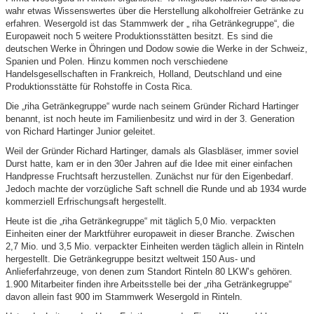
wahr etwas Wissenswertes über die Herstellung alkoholfreier Getränke zu
erfahren. Wesergold ist das Stammwerk der „ riha Getränkegruppe“, die
Europaweit noch 5 weitere Produktionsstätten besitzt. Es sind die
deutschen Werke in Öhringen und Dodow sowie die Werke in der Schweiz,
Spanien und Polen. Hinzu kommen noch verschiedene
Handelsgesellschaften in Frankreich, Holland, Deutschland und eine
Produktionsstätte für Rohstoffe in Costa Rica.
Die „riha Getränkegruppe“ wurde nach seinem Gründer Richard Hartinger
benannt, ist noch heute im Familienbesitz und wird in der 3. Generation
von Richard Hartinger Junior geleitet.
Weil der Gründer Richard Hartinger, damals als Glasbläser, immer soviel
Durst hatte, kam er in den 30er Jahren auf die Idee mit einer einfachen
Handpresse Fruchtsaft herzustellen. Zunächst nur für den Eigenbedarf.
Jedoch machte der vorzügliche Saft schnell die Runde und ab 1934 wurde
kommerziell Erfrischungsaft hergestellt.
Heute ist die „riha Getränkegruppe“ mit täglich 5,0 Mio. verpackten
Einheiten einer der Marktführer europaweit in dieser Branche. Zwischen
2,7 Mio. und 3,5 Mio. verpackter Einheiten werden täglich allein in Rinteln
hergestellt. Die Getränkegruppe besitzt weltweit 150 Aus- und
Anlieferfahrzeuge, von denen zum Standort Rinteln 80 LKW’s gehören.
1.900 Mitarbeiter finden ihre Arbeitsstelle bei der „riha Getränkegruppe“
davon allein fast 900 im Stammwerk Wesergold in Rinteln.