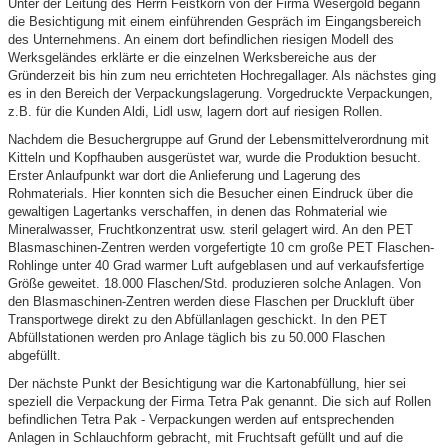
Unter der Leitung des Herrn Feistkorn von der Firma Wesergold begann
die Besichtigung mit einem einführenden Gespräch im Eingangsbereich
des Unternehmens. An einem dort befindlichen riesigen Modell des
Werksgeländes erklärte er die einzelnen Werksbereiche aus der
Gründerzeit bis hin zum neu errichteten Hochregallager. Als nächstes ging
es in den Bereich der Verpackungslagerung. Vorgedruckte Verpackungen,
z.B. für die Kunden Aldi, Lidl usw, lagern dort auf riesigen Rollen.
Nachdem die Besuchergruppe auf Grund der Lebensmittelverordnung mit
Kitteln und Kopfhauben ausgerüstet war, wurde die Produktion besucht.
Erster Anlaufpunkt war dort die Anlieferung und Lagerung des
Rohmaterials. Hier konnten sich die Besucher einen Eindruck über die
gewaltigen Lagertanks verschaffen, in denen das Rohmaterial wie
Mineralwasser, Fruchtkonzentrat usw. steril gelagert wird. An den PET
Blasmaschinen-Zentren werden vorgefertigte 10 cm große PET Flaschen-
Rohlinge unter 40 Grad warmer Luft aufgeblasen und auf verkaufsfertige
Größe geweitet. 18.000 Flaschen/Std. produzieren solche Anlagen. Von
den Blasmaschinen-Zentren werden diese Flaschen per Druckluft über
Transportwege direkt zu den Abfüllanlagen geschickt. In den PET
Abfüllstationen werden pro Anlage täglich bis zu 50.000 Flaschen
abgefüllt.
Der nächste Punkt der Besichtigung war die Kartonabfüllung, hier sei
speziell die Verpackung der Firma Tetra Pak genannt. Die sich auf Rollen
befindlichen Tetra Pak - Verpackungen werden auf entsprechenden
Anlagen in Schlauchform gebracht, mit Fruchtsaft gefüllt und auf die