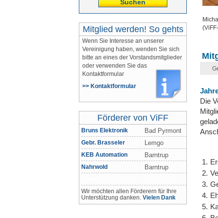
Suchen
Micha
Mitglied werden! So gehts
(ViFF
Wenn Sie Interesse an unserer
Vereinigung haben, wenden Sie sich
Mit
bitte an eines der Vorstandsmitglieder
oder verwenden Sie das
Ge
Kontaktformular
>> Kontaktformular
Jahr
Die V
Mitgl
Förderer von ViFF
gelad
Bruns Elektronik
Bad Pyrmont
Ansch
Gebr. Brasseler
Lemgo
KEB Automation
Barntrup
Er
Nahrwold
Barntrup
Ve
Zertex
Ge
Wir möchten allen Förderern für Ihre
Eh
Unterstützung danken.
Vielen Dank
Ka
Be