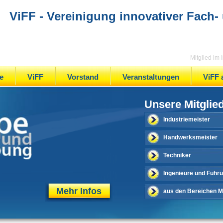
ViFF - Vereinigung innovativer Fach-
Mitglied im
e
ViFF
Vorstand
Veranstaltungen
ViFF 
Unsere Mitglie
Industriemeister
Handwerksmeister
Techniker
Ingenieure und Führ
Mehr Infos
aus den Bereichen Me