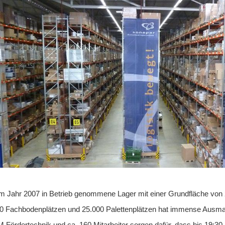
m Jahr 2007 in Betrieb genommene Lager mit einer Grundfläche von
0 Fachbodenplätzen und 25.000 Palettenplätzen hat immense Ausmas
M Fördertechnik und ca. 160 Mitarbeiter sorgen dafür, dass bis 19:30 