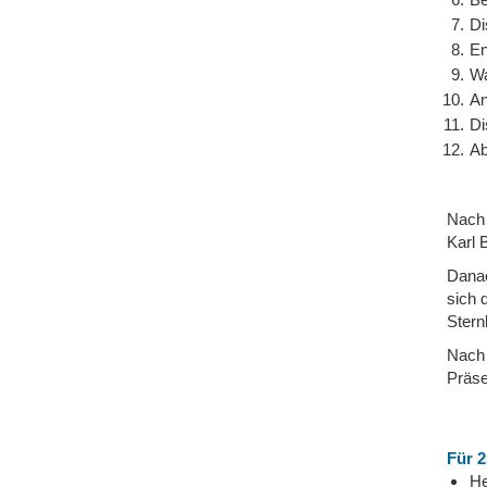
Di
En
Wa
An
Di
Ab
Nach 
Karl 
Danac
sich 
Stern
Nach 
Präse
Für 2
He