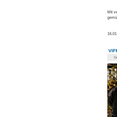
Mit v
gemüt
16.01
ViF
G