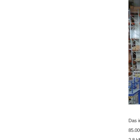
Das i
85.00
2,8 k