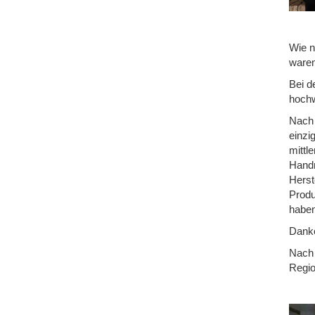
Wie n
waren
Bei d
hochw
Nach 
einzi
mittl
Handm
Herst
Produ
haben
Danke
Nach 
Regio