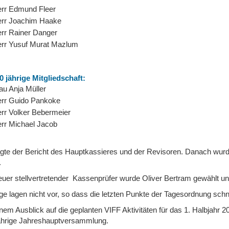
rr Edmund Fleer
rr Joachim Haake
rr Rainer Danger
rr Yusuf Murat Mazlum
0 jährige Mitgliedschaft:
au Anja Müller
rr Guido Pankoke
rr Volker Bebermeier
rr Michael Jacob
lgte der Bericht des Hauptkassieres und der Revisoren. Danach wu
.
euer stellvertretender Kassenprüfer wurde Oliver Bertram gewählt u
ge lagen nicht vor, so dass die letzten Punkte der Tagesordnung schn
inem Ausblick auf die geplanten VIFF Aktivitäten für das 1. Halbjahr 
ährige Jahreshauptversammlung.