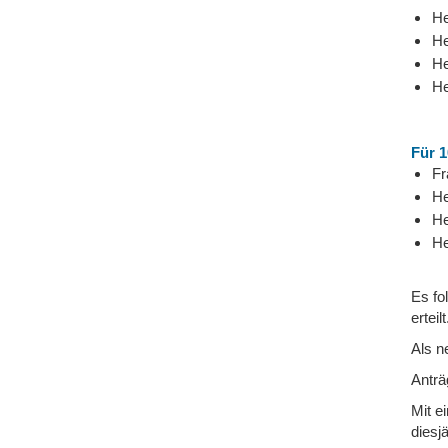
He
He
He
He
Für 1
Fr
He
He
He
Es fo
erteilt
Als n
Anträ
Mit e
diesj