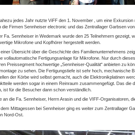
ahezu jedes Jahr nutzte ViFF den 1. November , um eine Exkursion 
 die Firmen Sennheiser electronic und das Zentrallager Garbsen vo
er Fa. Sennheiser in Wedemark wurde den 25 Teilnehmern gezeigt, wi
ertige Mikrofone und Kopfhörer hergestellt werden.
einer Übersicht über die Geschichte des Familienunternehmens zeigte
ge vollautomatische Fertigungsanlage für Mikrofone. Nur durch diese
eren Preissegment hochwertige „Sennheiser-Qualität“ anbieten zu könn
ontage zu sehen. Die Fertigungstiefe ist sehr hoch, mechanische 
ellen der Körbe wird selbst gemacht, auch die Elektronikplatinen wer
ktteile werden sogar in einem Reinraum zusammengefügt. Das die dor
, ist für die Besucher dann schon verständlich.
 an die Fa. Sennheiser, Herrn Arasin und die VIFF-Organisatoren, d
dem Mittagessen bei Sennheiser ging es weiter zum Zentrallager G
n Nord-Ost.