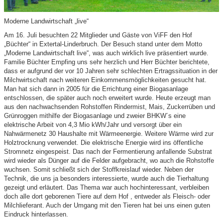
Moderne Landwirtschaft „live“
Am 16. Juli besuchten 22 Mitglieder und Gäste von ViFF den Hof
„Büchter“ in Extertal-Linderbruch. Der Besuch stand unter dem Motto
„Moderne Landwirtschaft live“, was auch wirklich live präsentiert wurde.
Familie Büchter Empfing uns sehr herzlich und Herr Büchter berichtete,
dass er aufgrund der vor 10 Jahren sehr schlechten Ertragssituation in der
Milchwirtschaft nach weiteren Einkommensmöglichkeiten gesucht hat.
Man hat sich dann in 2005 für die Errichtung einer Biogasanlage
entschlossen, die später auch noch erweitert wurde. Heute erzeugt man
aus den nachwachsenden Rohstoffen Rindermist, Mais, Zuckerrüben und
Grünroggen mithilfe der Biogasanlage und zweier BHKW´s eine
elektrische Arbeit von 4,3 Mio kWh/Jahr und versorgt über ein
Nahwärmenetz 30 Haushalte mit Wärmeenergie. Weitere Wärme wird zur
Holztrocknung verwendet. Die elektrische Energie wird ins öffentliche
Stromnetz eingespeist. Das nach der Fermentierung anfallende Substrat
wird wieder als Dünger auf die Felder aufgebracht, wo auch die Rohstoffe
wuchsen. Somit schließt sich der Stoffkreislauf wieder. Neben der
Technik, die uns ja besonders interessierte, wurde auch die Tierhaltung
gezeigt und erläutert. Das Thema war auch hochinteressant, verbleiben
doch alle dort geborenen Tiere auf dem Hof , entweder als Fleisch- oder
Milchlieferant. Auch der Umgang mit den Tieren hat bei uns einen guten
Eindruck hinterlassen.