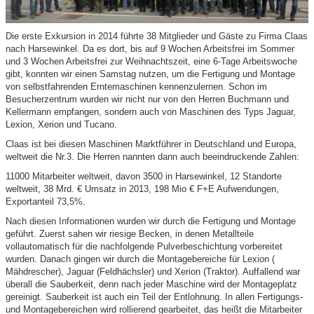
Die erste Exkursion in 2014 führte 38 Mitglieder und Gäste zu Firma Claas
nach Harsewinkel. Da es dort, bis auf 9 Wochen Arbeitsfrei im Sommer
und 3 Wochen Arbeitsfrei zur Weihnachtszeit, eine 6-Tage Arbeitswoche
gibt, konnten wir einen Samstag nutzen, um die Fertigung und Montage
von selbstfahrenden Erntemaschinen kennenzulernen. Schon im
Besucherzentrum wurden wir nicht nur von den Herren Buchmann und
Kellermann empfangen, sondern auch von Maschinen des Typs Jaguar,
Lexion, Xerion und Tucano.
Claas ist bei diesen Maschinen Marktführer in Deutschland und Europa,
weltweit die Nr.3. Die Herren nannten dann auch beeindruckende Zahlen:
11000 Mitarbeiter weltweit, davon 3500 in Harsewinkel, 12 Standorte
weltweit, 38 Mrd. € Umsatz in 2013, 198 Mio € F+E Aufwendungen,
Exportanteil 73,5%.
Nach diesen Informationen wurden wir durch die Fertigung und Montage
geführt. Zuerst sahen wir riesige Becken, in denen Metallteile
vollautomatisch für die nachfolgende Pulverbeschichtung vorbereitet
wurden. Danach gingen wir durch die Montagebereiche für Lexion (
Mähdrescher), Jaguar (Feldhächsler) und Xerion (Traktor). Auffallend war
überall die Sauberkeit, denn nach jeder Maschine wird der Montageplatz
gereinigt. Sauberkeit ist auch ein Teil der Entlohnung. In allen Fertigungs-
und Montagebereichen wird rollierend gearbeitet, das heißt die Mitarbeiter