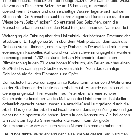
11. Jahrhunderts entdeckten. Der heutige Salzhof war damals eine Wiese,
die von dem Flüsschen Salze, heute 15 km lang, manchmal
überschwemmt wurde und das salzhaltige Wasser lagerte sich auf den
Steinen ab. Die Menschen suchten ihre Ziegen und fanden sie auf dieser
Wiese beim „Salz uf lecken“. So entstand Bad Salzuflen, denn die
Menschen erkannten schnell den Reichtum, den ihnen die Natur dort bot.
Weiter ging die Führung über den Hallenbrink, der höchsten Erhebung des
Stadtkerns. Er liegt genau 20 m über dem Marktplatz auf dem auch das
Rathaus steht. Übrigens, das einzige Rathaus in Deutschland mit einem
ebenerdigen Ratskeller. Auf Grund von Überschwemmungsgefahr wurde er
ebenerdig gebaut. 1762 entstand dort am Hallenbrink, durch einen
Blitzeinschlag in den 70 Meter hohen Kirchturm, ein Feuer welches einen
Großteil des damaligen Stadtkerns vernichtete. Auch das damalige
Schulgebäude fiel den Flammen zum Opfer.
Der nächste Halt war der sogenannte Katzenturm, einer von 3 Wehrtürmen
an der Stadtmauer, der heute noch erhalten ist. Er wurde damals auch als
Gefängnis genutzt. Hier wusste Frau Peter ebenfalls eine schöne
Geschichte zu berichten. Jedes Mal wenn die Ratsherren im Ratskeller
ordentlich gezecht hatten, zogen sie anschließend laut grölend durch die
Stadt. Das gefiel den Stadtnachtwächtern der damaligen Zeit ganz und gar
nicht und sie sperrten die hohen Herren in den Katzenturm. Als bei denen
am nächsten Tag die Sinne wieder klar waren, kam der große
Katzenjammer, woher der Turm seinen Namen bekommen haben soll.
Die Runde führte weiter entlang der Salze, die wie gesagt Bad Salzuflen