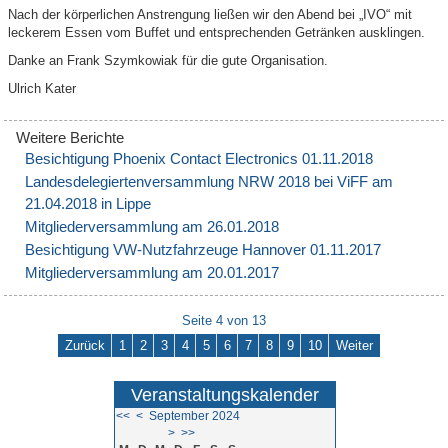
Nach der körperlichen Anstrengung ließen wir den Abend bei „IVO“ mit
leckerem Essen vom Buffet und entsprechenden Getränken ausklingen.
Danke an Frank Szymkowiak für die gute Organisation.
Ulrich Kater
Besichtigung Phoenix Contact Electronics 01.11.2018
Landesdelegiertenversammlung NRW 2018 bei ViFF am
21.04.2018 in Lippe
Mitgliederversammlung am 26.01.2018
Besichtigung VW-Nutzfahrzeuge Hannover 01.11.2017
Mitgliederversammlung am 20.01.2017
Seite 4 von 13
Zurück
1
2
3
4
5
6
7
8
9
10
Weiter
Veranstaltungskalender
<<
<
September 2024
>
>>