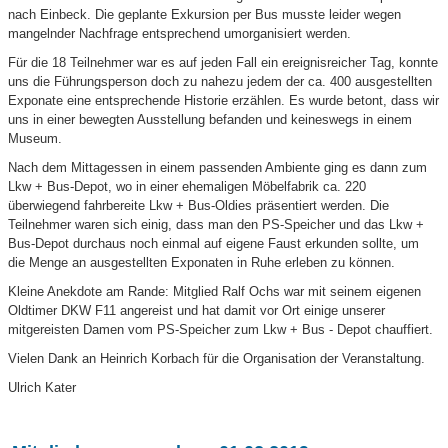
nach Einbeck. Die geplante Exkursion per Bus musste leider wegen
mangelnder Nachfrage entsprechend umorganisiert werden.
Für die 18 Teilnehmer war es auf jeden Fall ein ereignisreicher Tag, konnte
uns die Führungsperson doch zu nahezu jedem der ca. 400 ausgestellten
Exponate eine entsprechende Historie erzählen. Es wurde betont, dass wir
uns in einer bewegten Ausstellung befanden und keineswegs in einem
Museum.
Nach dem Mittagessen in einem passenden Ambiente ging es dann zum
Lkw + Bus-Depot, wo in einer ehemaligen Möbelfabrik ca. 220
überwiegend fahrbereite Lkw + Bus-Oldies präsentiert werden. Die
Teilnehmer waren sich einig, dass man den PS-Speicher und das Lkw +
Bus-Depot durchaus noch einmal auf eigene Faust erkunden sollte, um
die Menge an ausgestellten Exponaten in Ruhe erleben zu können.
Kleine Anekdote am Rande: Mitglied Ralf Ochs war mit seinem eigenen
Oldtimer DKW F11 angereist und hat damit vor Ort einige unserer
mitgereisten Damen vom PS-Speicher zum Lkw + Bus - Depot chauffiert.
Vielen Dank an Heinrich Korbach für die Organisation der Veranstaltung.
Ulrich Kater