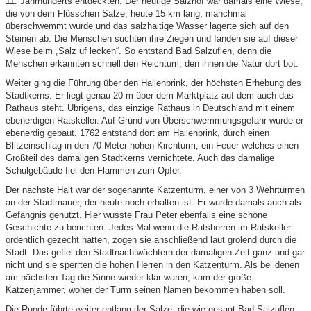
11. Jahrhunderts entdeckten. Der heutige Salzhof war damals eine Wiese,
die von dem Flüsschen Salze, heute 15 km lang, manchmal
überschwemmt wurde und das salzhaltige Wasser lagerte sich auf den
Steinen ab. Die Menschen suchten ihre Ziegen und fanden sie auf dieser
Wiese beim „Salz uf lecken“. So entstand Bad Salzuflen, denn die
Menschen erkannten schnell den Reichtum, den ihnen die Natur dort bot.
Weiter ging die Führung über den Hallenbrink, der höchsten Erhebung des
Stadtkerns. Er liegt genau 20 m über dem Marktplatz auf dem auch das
Rathaus steht. Übrigens, das einzige Rathaus in Deutschland mit einem
ebenerdigen Ratskeller. Auf Grund von Überschwemmungsgefahr wurde er
ebenerdig gebaut. 1762 entstand dort am Hallenbrink, durch einen
Blitzeinschlag in den 70 Meter hohen Kirchturm, ein Feuer welches einen
Großteil des damaligen Stadtkerns vernichtete. Auch das damalige
Schulgebäude fiel den Flammen zum Opfer.
Der nächste Halt war der sogenannte Katzenturm, einer von 3 Wehrtürmen
an der Stadtmauer, der heute noch erhalten ist. Er wurde damals auch als
Gefängnis genutzt. Hier wusste Frau Peter ebenfalls eine schöne
Geschichte zu berichten. Jedes Mal wenn die Ratsherren im Ratskeller
ordentlich gezecht hatten, zogen sie anschließend laut grölend durch die
Stadt. Das gefiel den Stadtnachtwächtern der damaligen Zeit ganz und gar
nicht und sie sperrten die hohen Herren in den Katzenturm. Als bei denen
am nächsten Tag die Sinne wieder klar waren, kam der große
Katzenjammer, woher der Turm seinen Namen bekommen haben soll.
Die Runde führte weiter entlang der Salze, die wie gesagt Bad Salzuflen