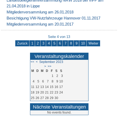
Landesdelegiertenversammlung NRW 2018 bei ViFF am
21.04.2018 in Lippe
Mitgliederversammlung am 26.01.2018
Besichtigung VW-Nutzfahrzeuge Hannover 01.11.2017
Mitgliederversammlung am 20.01.2017
Seite 4 von 13
Zurück
1
2
3
4
5
6
7
8
9
10
Weiter
Veranstaltungskalender
<<
<
September 2023
>
>>
M
D
M
D
F
S
S
1
2
3
4
5
6
7
8
9
10
11
12
13
14
15
16
17
18
19
20
21
22
23
24
25
26
27
28
29
30
Nächste Veranstaltungen
No events found.