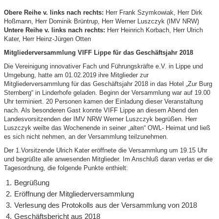
Obere Reihe v. links nach rechts:
Herr Frank Szymkowiak, Herr Dirk
Hoßmann, Herr Dominik Brüntrup, Herr Werner Luszczyk (IMV NRW)
Untere Reihe v. links nach rechts:
Herr Heinrich Korbach, Herr Ulrich
Kater, Herr Heinz-Jürgen Otten
Mitgliederversammlung VIFF Lippe für das Geschäftsjahr 2018
Die Vereinigung innovativer Fach und Führungskräfte e.V. in Lippe und
Umgebung, hatte am 01.02.2019 ihre Mitglieder zur
Mitgliederversammlung für das Geschäftsjahr 2018 in das Hotel „Zur Burg
Sternberg“ in Linderhofe geladen. Beginn der Versammlung war auf 19.00
Uhr terminiert. 20 Personen kamen der Einladung dieser Veranstaltung
nach. Als besonderen Gast konnte VIFF Lippe an diesem Abend den
Landesvorsitzenden der IMV NRW Werner Luszczyk begrüßen. Herr
Luszczyk weilte das Wochenende in seiner „alten“ OWL- Heimat und ließ
es sich nicht nehmen, an der Versammlung teilzunehmen.
Der 1.Vorsitzende Ulrich Kater eröffnete die Versammlung um 19.15 Uhr
und begrüßte alle anwesenden Mitglieder. Im Anschluß daran verlas er die
Tagesordnung, die folgende Punkte enthielt:
Begrüßung
Eröffnung der Mitgliederversammlung
Verlesung des Protokolls aus der Versammlung von 2018
Geschäftsbericht aus 2018