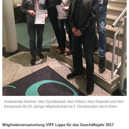
Anwesende Geehrte: Herr Syzmkowiak, Herr Hilbich, Herr Ratanski und Herr
Kampmeier für 25. jährige Mitgliedschaft mit 1. Vorsitzenden Herrn Kater.
Mitgliederversammlung VIFF Lippe für das Geschäftsjahr 2017