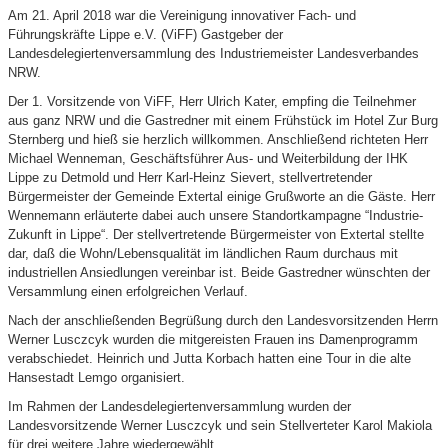
Am 21. April 2018 war die Vereinigung innovativer Fach- und
Führungskräfte Lippe e.V. (ViFF) Gastgeber der
Landesdelegiertenversammlung des Industriemeister Landesverbandes
NRW.
Der 1. Vorsitzende von ViFF, Herr Ulrich Kater, empfing die Teilnehmer
aus ganz NRW und die Gastredner mit einem Frühstück im Hotel Zur Burg
Sternberg und hieß sie herzlich willkommen. Anschließend richteten Herr
Michael Wenneman, Geschäftsführer Aus- und Weiterbildung der IHK
Lippe zu Detmold und Herr Karl-Heinz Sievert, stellvertretender
Bürgermeister der Gemeinde Extertal einige Grußworte an die Gäste. Herr
Wennemann erläuterte dabei auch unsere Standortkampagne “Industrie-
Zukunft in Lippe“. Der stellvertretende Bürgermeister von Extertal stellte
dar, daß die Wohn/Lebensqualität im ländlichen Raum durchaus mit
industriellen Ansiedlungen vereinbar ist. Beide Gastredner wünschten der
Versammlung einen erfolgreichen Verlauf.
Nach der anschließenden Begrüßung durch den Landesvorsitzenden Herrn
Werner Lusczcyk wurden die mitgereisten Frauen ins Damenprogramm
verabschiedet. Heinrich und Jutta Korbach hatten eine Tour in die alte
Hansestadt Lemgo organisiert.
Im Rahmen der Landesdelegiertenversammlung wurden der
Landesvorsitzende Werner Lusczcyk und sein Stellverteter Karol Makiola
für drei weitere Jahre wiedergewählt.