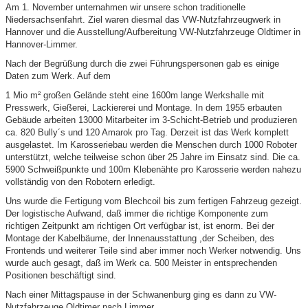
Am 1. November unternahmen wir unsere schon traditionelle
Niedersachsenfahrt. Ziel waren diesmal das VW-Nutzfahrzeugwerk in
Hannover und die Ausstellung/Aufbereitung VW-Nutzfahrzeuge Oldtimer in
Hannover-Limmer.
Nach der Begrüßung durch die zwei Führungspersonen gab es einige
Daten zum Werk. Auf dem
1 Mio m² großen Gelände steht eine 1600m lange Werkshalle mit
Presswerk, Gießerei, Lackiererei und Montage. In dem 1955 erbauten
Gebäude arbeiten 13000 Mitarbeiter im 3-Schicht-Betrieb und produzieren
ca. 820 Bully´s und 120 Amarok pro Tag. Derzeit ist das Werk komplett
ausgelastet. Im Karosseriebau werden die Menschen durch 1000 Roboter
unterstützt, welche teilweise schon über 25 Jahre im Einsatz sind. Die ca.
5900 Schweißpunkte und 100m Klebenähte pro Karosserie werden nahezu
vollständig von den Robotern erledigt.
Uns wurde die Fertigung vom Blechcoil bis zum fertigen Fahrzeug gezeigt.
Der logistische Aufwand, daß immer die richtige Komponente zum
richtigen Zeitpunkt am richtigen Ort verfügbar ist, ist enorm. Bei der
Montage der Kabelbäume, der Innenausstattung ,der Scheiben, des
Frontends und weiterer Teile sind aber immer noch Werker notwendig. Uns
wurde auch gesagt, daß im Werk ca. 500 Meister in entsprechenden
Positionen beschäftigt sind.
Nach einer Mittagspause in der Schwanenburg ging es dann zu VW-
Nutzfahrzeuge Oldtimer nach Limmer.