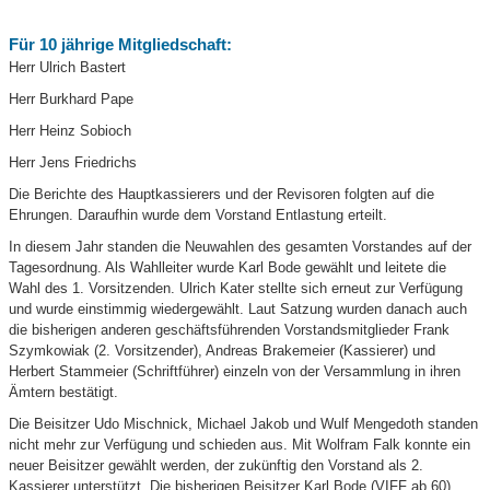
Für 10 jährige Mitgliedschaft:
Herr Ulrich Bastert
Herr Burkhard Pape
Herr Heinz Sobioch
Herr Jens Friedrichs
Die Berichte des Hauptkassierers und der Revisoren folgten auf die
Ehrungen. Daraufhin wurde dem Vorstand Entlastung erteilt.
In diesem Jahr standen die Neuwahlen des gesamten Vorstandes auf der
Tagesordnung. Als Wahlleiter wurde Karl Bode gewählt und leitete die
Wahl des 1. Vorsitzenden. Ulrich Kater stellte sich erneut zur Verfügung
und wurde einstimmig wiedergewählt. Laut Satzung wurden danach auch
die bisherigen anderen geschäftsführenden Vorstandsmitglieder Frank
Szymkowiak (2. Vorsitzender), Andreas Brakemeier (Kassierer) und
Herbert Stammeier (Schriftführer) einzeln von der Versammlung in ihren
Ämtern bestätigt.
Die Beisitzer Udo Mischnick, Michael Jakob und Wulf Mengedoth standen
nicht mehr zur Verfügung und schieden aus. Mit Wolfram Falk konnte ein
neuer Beisitzer gewählt werden, der zukünftig den Vorstand als 2.
Kassierer unterstützt. Die bisherigen Beisitzer Karl Bode (VIFF ab 60),