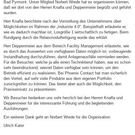
Bad Pyrmont. Unser Mitglied Norbert Wrede hat es organisieren können,
daß wir dort von den Herren Knafla und Deppenmeier begrüßt und geführt
wurden.
Herr Knafla berichtete nach der Vorstellung des Unternehmens über
Möglichkeiten im Rahmen der „Industrie 4.0“. Beispielhaft erläuterte er,
wie es dadurch machbar ist, Losgröße 1 wirtschaftlich zu fertigen. Beim
Rundgang durch die Relaismodulfertigung wurde das erklärt.
Herr Deppenmeier aus dem Bereich Facility Management erläuterte, wie
es durch das Auswerten von verfügbaren Daten möglich ist, vorbeugende
Instandhaltung durchzuführen, damit Anlagenausfälle vermieden werden.
Für die Besucher, welche ja alle einen Technikberuf haben, war es schon
sehr beeindruckend, wieviel Daten verfügbar sein können, um den
Betrieb effizient zu realisieren. Bei Phoenix Contact hat man sicherlich
den Vorteil, auf sehr viele Produkte aus dem eigenen Portfolio
zurückgreifen zu können. Das bietet aber auch die Möglichkeit, den
Praxiseinsatz zu präsentieren.
Wir Besucher bedanken uns sehr herzlich bei den Herren Knafla und
Deppenmeier für die interessante Führung und die begleitenden
Ausführungen.
Ein weiterer Dank geht an Norbert Wrede für die Organisation.
Ulrich Kater