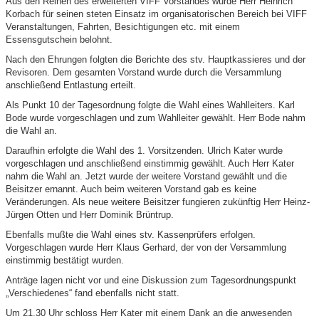
Aus den Reihen des erweiterten VIFF Vorstandes wurde Herr Heinrich
Korbach für seinen steten Einsatz im organisatorischen Bereich bei VIFF
Veranstaltungen, Fahrten, Besichtigungen etc. mit einem
Essensgutschein belohnt.
Nach den Ehrungen folgten die Berichte des stv. Hauptkassieres und der
Revisoren. Dem gesamten Vorstand wurde durch die Versammlung
anschließend Entlastung erteilt.
Als Punkt 10 der Tagesordnung folgte die Wahl eines Wahlleiters. Karl
Bode wurde vorgeschlagen und zum Wahlleiter gewählt. Herr Bode nahm
die Wahl an.
Daraufhin erfolgte die Wahl des 1. Vorsitzenden. Ulrich Kater wurde
vorgeschlagen und anschließend einstimmig gewählt. Auch Herr Kater
nahm die Wahl an. Jetzt wurde der weitere Vorstand gewählt und die
Beisitzer ernannt. Auch beim weiteren Vorstand gab es keine
Veränderungen. Als neue weitere Beisitzer fungieren zukünftig Herr Heinz-
Jürgen Otten und Herr Dominik Brüntrup.
Ebenfalls mußte die Wahl eines stv. Kassenprüfers erfolgen.
Vorgeschlagen wurde Herr Klaus Gerhard, der von der Versammlung
einstimmig bestätigt wurden.
Anträge lagen nicht vor und eine Diskussion zum Tagesordnungspunkt
„Verschiedenes“ fand ebenfalls nicht statt.
Um 21.30 Uhr schloss Herr Kater mit einem Dank an die anwesenden