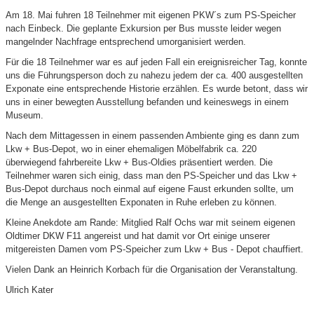
Am 18. Mai fuhren 18 Teilnehmer mit eigenen PKW´s zum PS-Speicher
nach Einbeck. Die geplante Exkursion per Bus musste leider wegen
mangelnder Nachfrage entsprechend umorganisiert werden.
Für die 18 Teilnehmer war es auf jeden Fall ein ereignisreicher Tag, konnte
uns die Führungsperson doch zu nahezu jedem der ca. 400 ausgestellten
Exponate eine entsprechende Historie erzählen. Es wurde betont, dass wir
uns in einer bewegten Ausstellung befanden und keineswegs in einem
Museum.
Nach dem Mittagessen in einem passenden Ambiente ging es dann zum
Lkw + Bus-Depot, wo in einer ehemaligen Möbelfabrik ca. 220
überwiegend fahrbereite Lkw + Bus-Oldies präsentiert werden. Die
Teilnehmer waren sich einig, dass man den PS-Speicher und das Lkw +
Bus-Depot durchaus noch einmal auf eigene Faust erkunden sollte, um
die Menge an ausgestellten Exponaten in Ruhe erleben zu können.
Kleine Anekdote am Rande: Mitglied Ralf Ochs war mit seinem eigenen
Oldtimer DKW F11 angereist und hat damit vor Ort einige unserer
mitgereisten Damen vom PS-Speicher zum Lkw + Bus - Depot chauffiert.
Vielen Dank an Heinrich Korbach für die Organisation der Veranstaltung.
Ulrich Kater