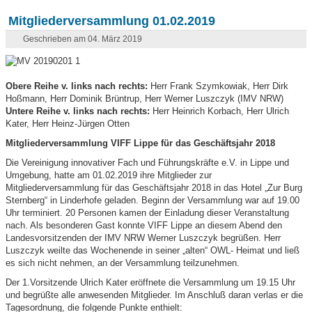
Mitgliederversammlung 01.02.2019
Geschrieben am 04. März 2019
Obere Reihe v. links nach rechts:
Herr Frank Szymkowiak, Herr Dirk
Hoßmann, Herr Dominik Brüntrup, Herr Werner Luszczyk (IMV NRW)
Untere Reihe v. links nach rechts:
Herr Heinrich Korbach, Herr Ulrich
Kater, Herr Heinz-Jürgen Otten
Mitgliederversammlung VIFF Lippe für das Geschäftsjahr 2018
Die Vereinigung innovativer Fach und Führungskräfte e.V. in Lippe und
Umgebung, hatte am 01.02.2019 ihre Mitglieder zur
Mitgliederversammlung für das Geschäftsjahr 2018 in das Hotel „Zur Burg
Sternberg“ in Linderhofe geladen. Beginn der Versammlung war auf 19.00
Uhr terminiert. 20 Personen kamen der Einladung dieser Veranstaltung
nach. Als besonderen Gast konnte VIFF Lippe an diesem Abend den
Landesvorsitzenden der IMV NRW Werner Luszczyk begrüßen. Herr
Luszczyk weilte das Wochenende in seiner „alten“ OWL- Heimat und ließ
es sich nicht nehmen, an der Versammlung teilzunehmen.
Der 1.Vorsitzende Ulrich Kater eröffnete die Versammlung um 19.15 Uhr
und begrüßte alle anwesenden Mitglieder. Im Anschluß daran verlas er die
Tagesordnung, die folgende Punkte enthielt: