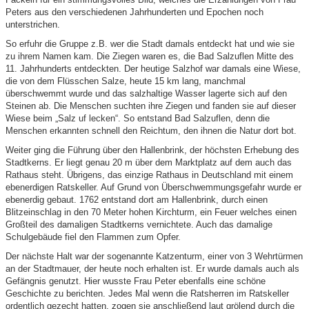
Peters aus den verschiedenen Jahrhunderten und Epochen noch
unterstrichen.
So erfuhr die Gruppe z.B. wer die Stadt damals entdeckt hat und wie sie
zu ihrem Namen kam. Die Ziegen waren es, die Bad Salzuflen Mitte des
11. Jahrhunderts entdeckten. Der heutige Salzhof war damals eine Wiese,
die von dem Flüsschen Salze, heute 15 km lang, manchmal
überschwemmt wurde und das salzhaltige Wasser lagerte sich auf den
Steinen ab. Die Menschen suchten ihre Ziegen und fanden sie auf dieser
Wiese beim „Salz uf lecken“. So entstand Bad Salzuflen, denn die
Menschen erkannten schnell den Reichtum, den ihnen die Natur dort bot.
Weiter ging die Führung über den Hallenbrink, der höchsten Erhebung des
Stadtkerns. Er liegt genau 20 m über dem Marktplatz auf dem auch das
Rathaus steht. Übrigens, das einzige Rathaus in Deutschland mit einem
ebenerdigen Ratskeller. Auf Grund von Überschwemmungsgefahr wurde er
ebenerdig gebaut. 1762 entstand dort am Hallenbrink, durch einen
Blitzeinschlag in den 70 Meter hohen Kirchturm, ein Feuer welches einen
Großteil des damaligen Stadtkerns vernichtete. Auch das damalige
Schulgebäude fiel den Flammen zum Opfer.
Der nächste Halt war der sogenannte Katzenturm, einer von 3 Wehrtürmen
an der Stadtmauer, der heute noch erhalten ist. Er wurde damals auch als
Gefängnis genutzt. Hier wusste Frau Peter ebenfalls eine schöne
Geschichte zu berichten. Jedes Mal wenn die Ratsherren im Ratskeller
ordentlich gezecht hatten, zogen sie anschließend laut grölend durch die