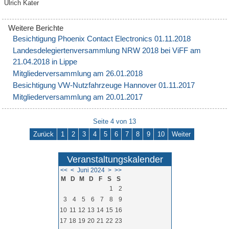
Ulrich Kater
Besichtigung Phoenix Contact Electronics 01.11.2018
Landesdelegiertenversammlung NRW 2018 bei ViFF am
21.04.2018 in Lippe
Mitgliederversammlung am 26.01.2018
Besichtigung VW-Nutzfahrzeuge Hannover 01.11.2017
Mitgliederversammlung am 20.01.2017
Seite 4 von 13
Zurück
1
2
3
4
5
6
7
8
9
10
Weiter
Veranstaltungskalender
<<
<
Juni 2024
>
>>
M
D
M
D
F
S
S
1
2
3
4
5
6
7
8
9
10
11
12
13
14
15
16
17
18
19
20
21
22
23