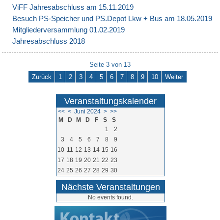
ViFF Jahresabschluss am 15.11.2019
Besuch PS-Speicher und PS.Depot Lkw + Bus am 18.05.2019
Mitgliederversammlung 01.02.2019
Jahresabschluss 2018
Seite 3 von 13
Zurück
1
2
3
4
5
6
7
8
9
10
Weiter
Veranstaltungskalender
<<
<
Juni 2024
>
>>
M
D
M
D
F
S
S
1
2
3
4
5
6
7
8
9
10
11
12
13
14
15
16
17
18
19
20
21
22
23
24
25
26
27
28
29
30
Nächste Veranstaltungen
No events found.