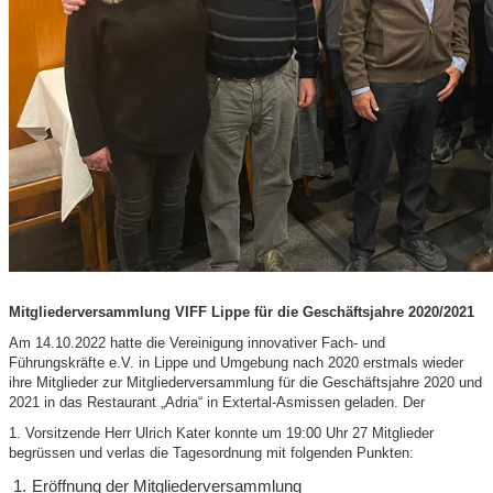
Mitgliederversammlung VIFF Lippe für die Geschäftsjahre 2020/2021
Am 14.10.2022 hatte die Vereinigung innovativer Fach- und
Führungskräfte e.V. in Lippe und Umgebung nach 2020 erstmals wieder
ihre Mitglieder zur Mitgliederversammlung für die Geschäftsjahre 2020 und
2021 in das Restaurant „Adria“ in Extertal-Asmissen geladen. Der
1. Vorsitzende Herr Ulrich Kater konnte um 19:00 Uhr 27 Mitglieder
begrüssen und verlas die Tagesordnung mit folgenden Punkten:
Eröffnung der Mitgliederversammlung