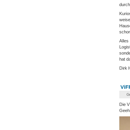
durch
Kurio
weise
Hause
schon
Alles
Logis
sonde
hat d
Dirk 
ViF
G
Die V
Geehr