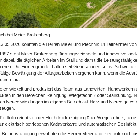
ch bei Meier-Brakenberg
3.05.2026 konnten die Herren Meier und Piechnik 14 Teilnehmer vo
 1997 steht Meier-Brakenberg für ausgezeichnete und innovative landw
n dabei, die täglichen Arbeiten im Stall und damit die Leistungsfähigke
mieren. Die Firmengründer halten seit Generationen selbst Schweine u
fältige Bewältigung der Alltagsarbeiten vergehen kann, wenn die Ausr
stimmt ist.
e entwickelt und produziert das Team aus Landwirten, Handwerkern u
ukten in den Bereichen Reinigung, Wiegetechnik oder Stallkühlung. 
en Neuentwicklungen im eigenen Betrieb auf Herz und Nieren geteste
zeugen.
Portfolio reicht von der Hochdruckreinigung über Wiegetechnik, neue
zur elektrisch betriebenen Kadaverkarre und automatischen Desinfekt
 Betriebsrundgang erwähnten die Herren Meier und Piechnik noch div