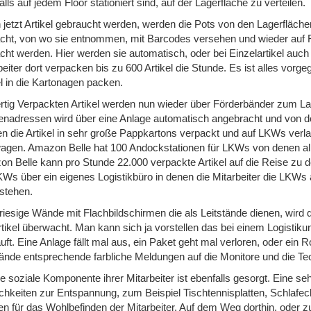
lls auf jedem Floor stationiert sind, auf der Lagerfläche zu verteilen.
jetzt Artikel gebraucht werden, werden die Pots von den Lagerfläche
cht, von wo sie entnommen, mit Barcodes versehen und wieder auf F
cht werden. Hier werden sie automatisch, oder bei Einzelartikel auc
beiter dort verpacken bis zu 600 Artikel die Stunde. Es ist alles vorg
el in die Kartonagen packen.
ertig Verpackten Artikel werden nun wieder über Förderbänder zum La
nadressen wird über eine Anlage automatisch angebracht und von dort
n die Artikel in sehr große Pappkartons verpackt und auf LKWs verla
gen. Amazon Belle hat 100 Andockstationen für LKWs von denen alle 
n Belle kann pro Stunde 22.000 verpackte Artikel auf die Reise zu 
KWs über ein eigenes Logistikbüro in denen die Mitarbeiter die LKWs
tstehen.
riesige Wände mit Flachbildschirmen die als Leitstände dienen, wird d
rtikel überwacht. Man kann sich ja vorstellen das bei einem Logist
läuft. Eine Anlage fällt mal aus, ein Paket geht mal verloren, oder ei
tände entsprechende farbliche Meldungen auf die Monitore und die Te
ie soziale Komponente ihrer Mitarbeiter ist ebenfalls gesorgt. Eine s
chkeiten zur Entspannung, zum Beispiel Tischtennisplatten, Schlafec
n für das Wohlbefinden der Mitarbeiter. Auf dem Weg dorthin, oder 