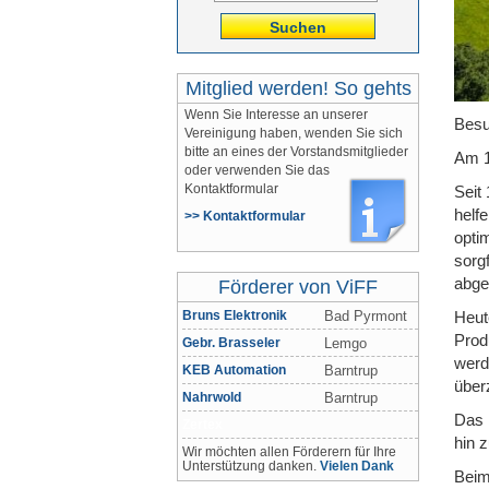
Suchen
Mitglied werden! So gehts
Wenn Sie Interesse an unserer
Besu
Vereinigung haben, wenden Sie sich
bitte an eines der Vorstandsmitglieder
Am 1
oder verwenden Sie das
Kontaktformular
Seit
helfe
>> Kontaktformular
opti
sorg
abge
Förderer von ViFF
Heut
Bruns Elektronik
Bad Pyrmont
Prod
Gebr. Brasseler
Lemgo
werd
KEB Automation
Barntrup
über
Nahrwold
Barntrup
Das 
Zertex
hin 
Wir möchten allen Förderern für Ihre
Unterstützung danken.
Vielen Dank
Beim