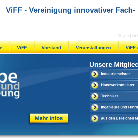
ViFF - Vereinigung innovativer Fach-
Mitglied im
e
ViFF
Vorstand
Veranstaltungen
ViFF 
Unsere Mitglie
Industriemeister
Handwerksmeister
Techniker
Ingenieure und Führ
Mehr Infos
aus den Bereichen Me