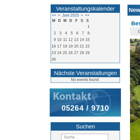
Veranstaltungskalender
New
<<
<
Juni 2025
>
>>
M
D
M
D
F
S
S
Bes
1
G
2
3
4
5
6
7
8
9
10
11
12
13
14
15
16
17
18
19
20
21
22
23
24
25
26
27
28
29
30
Nächste Veranstaltungen
No events found.
05264 / 9710
Suchen