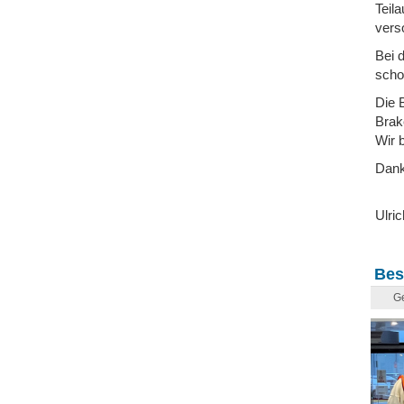
Teil
vers
Bei 
scho
Die 
Brak
Wir 
Dank
Ulric
Bes
Ge