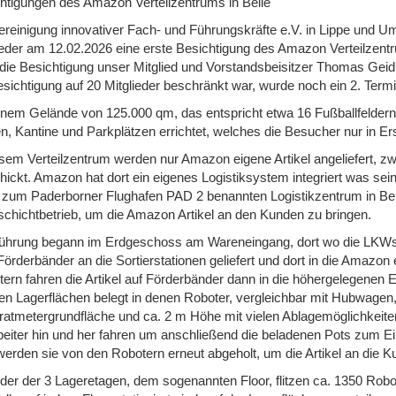
htigungen des Amazon Verteilzentrums in Belle
ereinigung innovativer Fach- und Führungskräfte e.V. in Lippe und Um
ieder am 12.02.2026 eine erste Besichtigung des Amazon Verteilzentr
 die Besichtigung unser Mitglied und Vorstandsbeisitzer Thomas Gei
esichtigung auf 20 Mitglieder beschränkt war, wurde noch ein 2. Termin
inem Gelände von 125.000 qm, das entspricht etwa 16 Fußballfeldern
n, Kantine und Parkplätzen errichtet, welches die Besucher nur in E
esem Verteilzentrum werden nur Amazon eigene Artikel angeliefert, zwi
hickt. Amazon hat dort ein eigenes Logistiksystem integriert was se
zum Paderborner Flughafen PAD 2 benannten Logistikzentrum in Belle
chichtbetrieb, um die Amazon Artikel an den Kunden zu bringen.
ührung begann im Erdgeschoss am Wareneingang, dort wo die LKWs 
Förderbänder an die Sortierstationen geliefert und dort in die Amazon
tern fahren die Artikel auf Förderbänder dann in die höhergelegenen E
gen Lagerflächen belegt in denen Roboter, vergleichbar mit Hubwage
atmetergrundfläche und ca. 2 m Höhe mit vielen Ablagemöglichkeiten 
beiter hin und her fahren um anschließend die beladenen Pots zum E
werden sie von den Robotern erneut abgeholt, um die Artikel an die Ku
eder der 3 Lageretagen, dem sogenannten Floor, flitzen ca. 1350 Robo