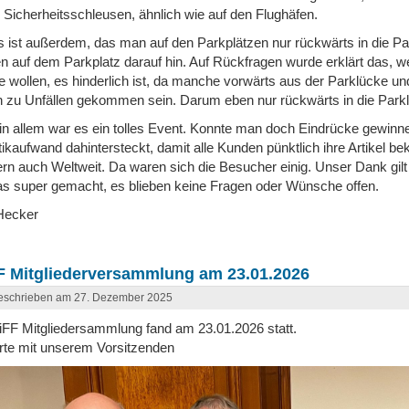
 Sicherheitsschleusen, ähnlich wie auf den Flughäfen.
s ist außerdem, das man auf den Parkplätzen nur rückwärts in die Pa
n auf dem Parkplatz darauf hin. Auf Rückfragen wurde erklärt das, 
 wollen, es hinderlich ist, da manche vorwärts aus der Parklücke u
 zu Unfällen gekommen sein. Darum eben nur rückwärts in die Parkl
 in allem war es ein tolles Event. Konnte man doch Eindrücke gewi
tikaufwand dahintersteckt, damit alle Kunden pünktlich ihre Artikel 
rn auch Weltweit. Da waren sich die Besucher einig. Unser Dank gil
as super gemacht, es blieben keine Fragen oder Wünsche offen.
Hecker
F Mitgliederversammlung am 23.01.2026
eschrieben am 27. Dezember 2025
iFF Mitgliedersammlung fand am 23.01.2026 statt.
te mit unserem Vorsitzenden