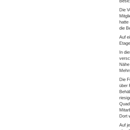
Besic
Die V
Mitgl
hatte
die B
Auf e
Etage
In di
versc
Nähe 
Mehrs
Die F
über 
Behäl
riesi
Quadr
Mitar
Dort 
Auf j