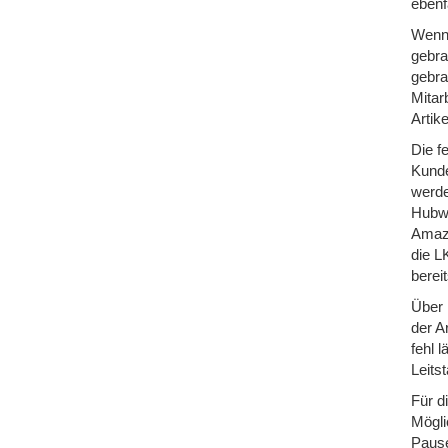
ebenfa
Wenn 
gebra
gebra
Mitar
Artik
Die f
Kunde
werde
Hubwa
Amazo
die L
berei
Über 
der A
fehl 
Leits
Für d
Mögli
Pause