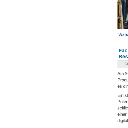
Weite
Fac
Bes
Ge
Am 9.
Produ
es di
Ein s
Poten
zeitl
einer
digit