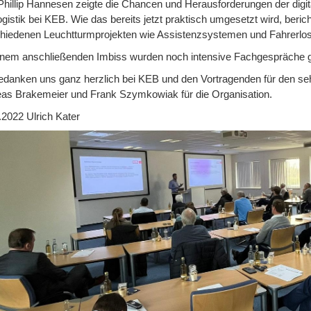
Phillip Hannesen zeigte die Chancen und Herausforderungen der digita
logistik bei KEB. Wie das bereits jetzt praktisch umgesetzt wird, beri
hiedenen Leuchtturmprojekten wie Assistenzsystemen und Fahrerlo
inem anschließenden Imbiss wurden noch intensive Fachgespräche g
edanken uns ganz herzlich bei KEB und den Vortragenden für den seh
as Brakemeier und Frank Szymkowiak für die Organisation.
.2022 Ulrich Kater