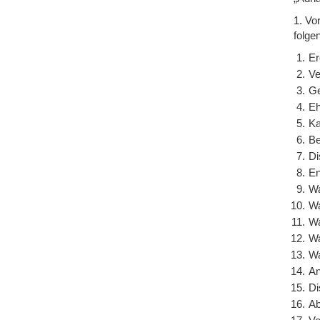
1. Vo
folge
Er
Ve
Ge
Eh
Ka
Be
Di
En
Wa
Wa
Wa
Wa
Wa
An
Di
Ab