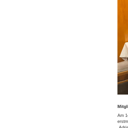
Mitgl
Am 14
erstm
„Adri