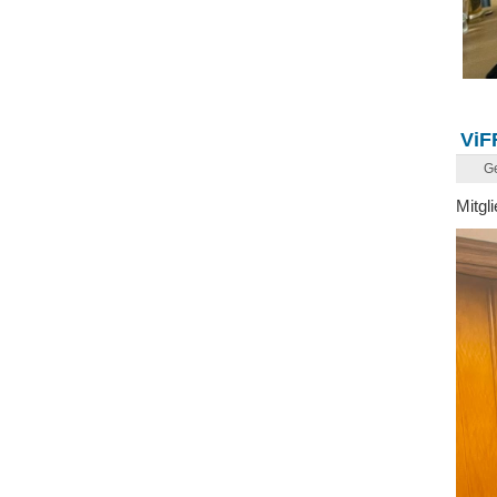
ViF
Ge
Mitgl