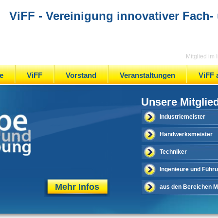
ViFF - Vereinigung innovativer Fach-
Mitglied im
e
ViFF
Vorstand
Veranstaltungen
ViFF 
Unsere Mitglie
Industriemeister
Handwerksmeister
Techniker
Ingenieure und Führ
Mehr Infos
aus den Bereichen Me