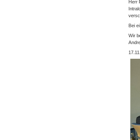
Herr 
Intra
versc
Bei e
Wir b
Andre
17.11