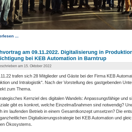
rlesen ...
hvortrag am 09.11.2022. Digitalisierung in Produktion 
ichtigung bei KEB Automation in Barntrup
schrieben am 15. Oktober 2022
11.22 trafen sich 28 Mitglieder und Gäste bei der Firma KEB Autom
ktion und Intralogistik“. Nach der Vorstellung des gastgebenden Un
rekt zum Thema.
trategisches Kernziel des digitalen Wandels: Anpassungsfähige und 
ziale gibt es konkret, welche Einzelmaßnahmen sind notwendig? Und
ich im laufenden Betrieb in einem Gesamtkonzept umsetzen? Die ents
 ganzheitlichen Digitalisierungsstrategie bei KEB Automation und gleic
alen Ökosystems.