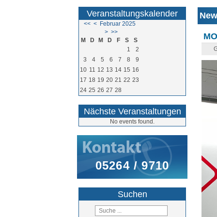
Veranstaltungskalender
New
<<
<
Februar 2025
>
>>
MO
M
D
M
D
F
S
S
G
1
2
3
4
5
6
7
8
9
10
11
12
13
14
15
16
17
18
19
20
21
22
23
24
25
26
27
28
Nächste Veranstaltungen
No events found.
05264 / 9710
Suchen