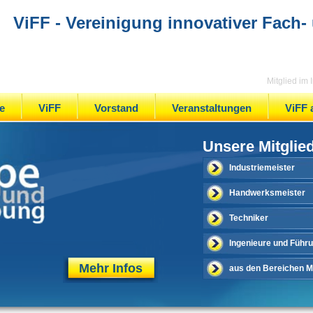
ViFF - Vereinigung innovativer Fach-
Mitglied im
e
ViFF
Vorstand
Veranstaltungen
ViFF 
Unsere Mitglie
Industriemeister
Handwerksmeister
Techniker
Ingenieure und Führ
Mehr Infos
aus den Bereichen Me