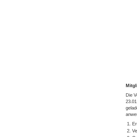
Mitg
Die V
23.01
gelad
anwes
Er
Ve