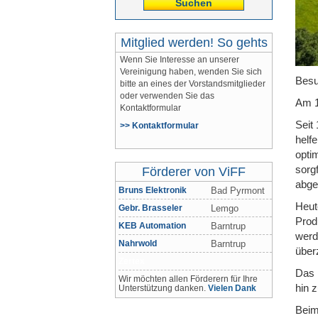
Suchen
Mitglied werden! So gehts
Wenn Sie Interesse an unserer
Vereinigung haben, wenden Sie sich
Besu
bitte an eines der Vorstandsmitglieder
oder verwenden Sie das
Am 1
Kontaktformular
Seit
>> Kontaktformular
helfe
opti
sorg
Förderer von ViFF
abge
Bruns Elektronik
Bad Pyrmont
Heut
Gebr. Brasseler
Lemgo
Prod
KEB Automation
Barntrup
werd
Nahrwold
Barntrup
über
Zertex
Das 
Wir möchten allen Förderern für Ihre
hin 
Unterstützung danken.
Vielen Dank
Beim