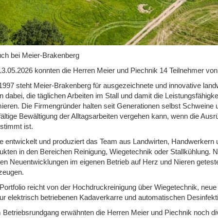
ch bei Meier-Brakenberg
3.05.2026 konnten die Herren Meier und Piechnik 14 Teilnehmer vo
 1997 steht Meier-Brakenberg für ausgezeichnete und innovative landw
n dabei, die täglichen Arbeiten im Stall und damit die Leistungsfähigke
mieren. Die Firmengründer halten seit Generationen selbst Schweine u
fältige Bewältigung der Alltagsarbeiten vergehen kann, wenn die Ausr
stimmt ist.
e entwickelt und produziert das Team aus Landwirten, Handwerkern u
ukten in den Bereichen Reinigung, Wiegetechnik oder Stallkühlung. 
en Neuentwicklungen im eigenen Betrieb auf Herz und Nieren geteste
zeugen.
Portfolio reicht von der Hochdruckreinigung über Wiegetechnik, neue
zur elektrisch betriebenen Kadaverkarre und automatischen Desinfekt
 Betriebsrundgang erwähnten die Herren Meier und Piechnik noch div