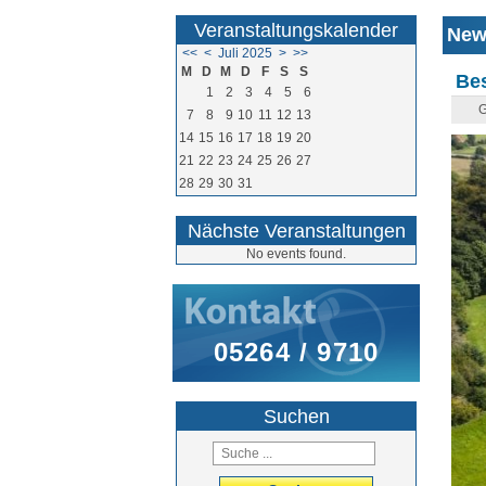
Veranstaltungskalender
New
<<
<
Juli 2025
>
>>
M
D
M
D
F
S
S
Bes
1
2
3
4
5
6
G
7
8
9
10
11
12
13
14
15
16
17
18
19
20
21
22
23
24
25
26
27
28
29
30
31
Nächste Veranstaltungen
No events found.
05264 / 9710
Suchen