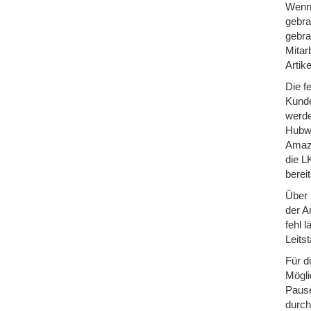
Wenn 
gebra
gebra
Mitar
Artik
Die f
Kunde
werde
Hubwa
Amazo
die L
berei
Über 
der A
fehl 
Leits
Für d
Mögli
Pause
durch