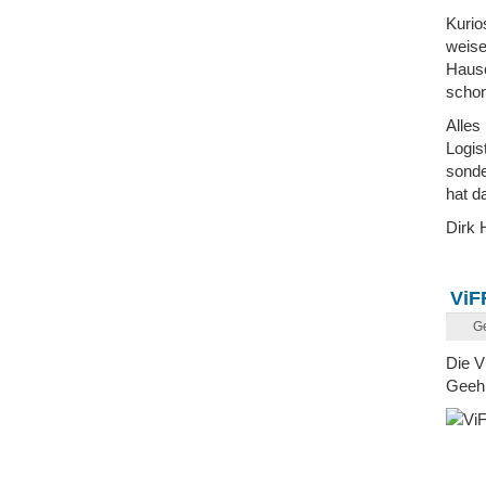
Kurio
weise
Hause
schon
Alles
Logis
sonde
hat d
Dirk 
ViF
G
Die V
Geehr