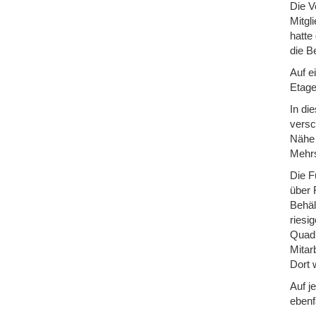
Die V
Mitgl
hatte
die B
Auf e
Etage
In di
versc
Nähe 
Mehrs
Die F
über 
Behäl
riesi
Quadr
Mitar
Dort 
Auf j
ebenfa