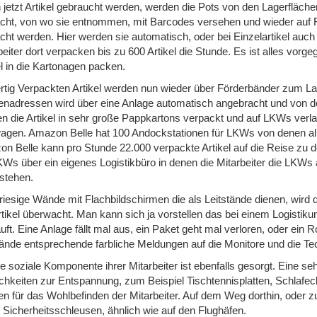
jetzt Artikel gebraucht werden, werden die Pots von den Lagerfläche
cht, von wo sie entnommen, mit Barcodes versehen und wieder auf F
cht werden. Hier werden sie automatisch, oder bei Einzelartikel auc
beiter dort verpacken bis zu 600 Artikel die Stunde. Es ist alles vorg
el in die Kartonagen packen.
ertig Verpackten Artikel werden nun wieder über Förderbänder zum La
nadressen wird über eine Anlage automatisch angebracht und von dort
n die Artikel in sehr große Pappkartons verpackt und auf LKWs verla
gen. Amazon Belle hat 100 Andockstationen für LKWs von denen alle 
n Belle kann pro Stunde 22.000 verpackte Artikel auf die Reise zu 
KWs über ein eigenes Logistikbüro in denen die Mitarbeiter die LKWs
tstehen.
riesige Wände mit Flachbildschirmen die als Leitstände dienen, wird d
rtikel überwacht. Man kann sich ja vorstellen das bei einem Logist
läuft. Eine Anlage fällt mal aus, ein Paket geht mal verloren, oder ei
tände entsprechende farbliche Meldungen auf die Monitore und die Te
ie soziale Komponente ihrer Mitarbeiter ist ebenfalls gesorgt. Eine s
chkeiten zur Entspannung, zum Beispiel Tischtennisplatten, Schlafec
n für das Wohlbefinden der Mitarbeiter. Auf dem Weg dorthin, oder 
 Sicherheitsschleusen, ähnlich wie auf den Flughäfen.