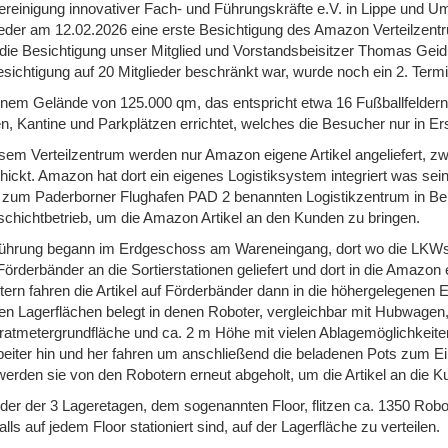
ereinigung innovativer Fach- und Führungskräfte e.V. in Lippe und Um
ieder am 12.02.2026 eine erste Besichtigung des Amazon Verteilzentr
 die Besichtigung unser Mitglied und Vorstandsbeisitzer Thomas Gei
esichtigung auf 20 Mitglieder beschränkt war, wurde noch ein 2. Termin
inem Gelände von 125.000 qm, das entspricht etwa 16 Fußballfeldern
n, Kantine und Parkplätzen errichtet, welches die Besucher nur in E
esem Verteilzentrum werden nur Amazon eigene Artikel angeliefert, zwi
hickt. Amazon hat dort ein eigenes Logistiksystem integriert was se
zum Paderborner Flughafen PAD 2 benannten Logistikzentrum in Belle
chichtbetrieb, um die Amazon Artikel an den Kunden zu bringen.
ührung begann im Erdgeschoss am Wareneingang, dort wo die LKWs 
Förderbänder an die Sortierstationen geliefert und dort in die Amazon
tern fahren die Artikel auf Förderbänder dann in die höhergelegenen E
gen Lagerflächen belegt in denen Roboter, vergleichbar mit Hubwage
atmetergrundfläche und ca. 2 m Höhe mit vielen Ablagemöglichkeiten 
beiter hin und her fahren um anschließend die beladenen Pots zum E
werden sie von den Robotern erneut abgeholt, um die Artikel an die Ku
eder der 3 Lageretagen, dem sogenannten Floor, flitzen ca. 1350 Robo
lls auf jedem Floor stationiert sind, auf der Lagerfläche zu verteilen.