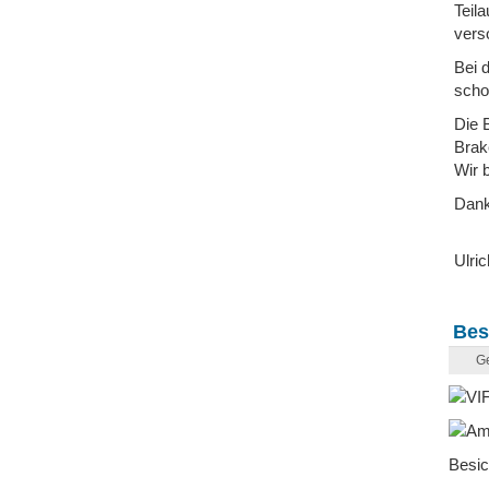
Teil
vers
Bei 
scho
Die 
Brak
Wir 
Dank
Ulric
Bes
Ge
Besic